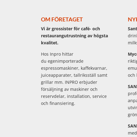
OM FÖRETAGET
NY
Vi är grossister för café- och
Sant
restaurangutrustning av högsta
drin
kvalitet.
milk
Hos Inpro hittar
Myc
du egenimporterade
rikt
espressomaskiner, kaffekvarnar,
emul
juiceapparater, tallriksställ samt
och 
grillar mm. INPRO erbjuder
SAN
försäljning av maskiner och
prof
reservdelar, installation, service
anpa
och finansiering.
utvi
grön
SAN
med 