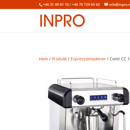
+46 31 49 81 10 / +46 70 729 65 62
info@inpro.
Hem
/
Produkt
/
Espressomaskiner
/ Conti CC 