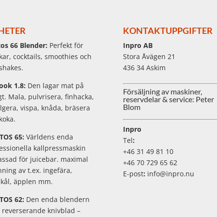
HETER
KONTAKTUPPGIFTER
os 66 Blender:
Perfekt för
Inpro AB
kar, cocktails, smoothies och
Stora Åvägen 21
shakes.
436 34 Askim
ook 1.8:
Den lagar mat på
Försäljning av maskiner,
igt. Mala, pulvrisera, finhacka,
reservdelar & service: Peter
Blom
gera, vispa, knåda, bräsera
koka.
Inpro
TOS 65:
Världens enda
Tel
:
essionella kallpressmaskin
+46 31 49 81 10
ssad för juicebar. maximal
+46 70 729 65 62
nning av t.ex. ingefära,
E-post
:
info@inpro.nu
kål, äpplen mm.
TOS 62:
Den enda blendern
reverserande knivblad –