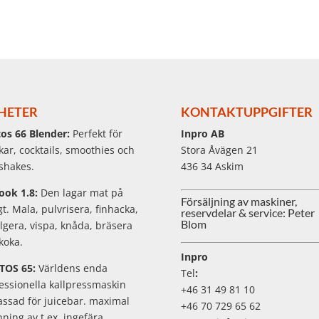
HETER
KONTAKTUPPGIFTER
os 66 Blender:
Perfekt för
Inpro AB
kar, cocktails, smoothies och
Stora Åvägen 21
shakes.
436 34 Askim
ook 1.8:
Den lagar mat på
Försäljning av maskiner,
igt. Mala, pulvrisera, finhacka,
reservdelar & service: Peter
Blom
gera, vispa, knåda, bräsera
koka.
Inpro
TOS 65:
Världens enda
Tel
:
essionella kallpressmaskin
+46 31 49 81 10
ssad för juicebar. maximal
+46 70 729 65 62
nning av t.ex. ingefära,