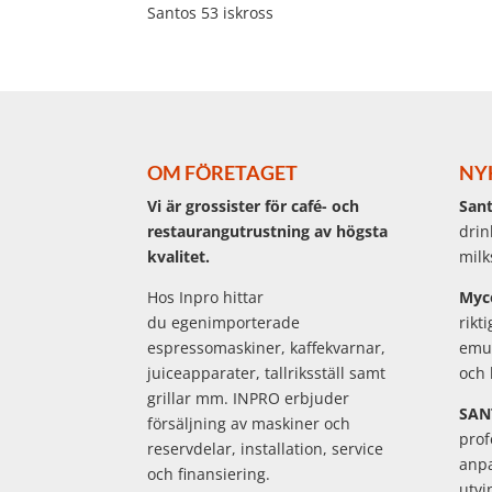
Santos 53 iskross
OM FÖRETAGET
NY
Vi är grossister för café- och
Sant
restaurangutrustning av högsta
drin
kvalitet.
milk
Hos Inpro hittar
Myc
du egenimporterade
rikt
espressomaskiner, kaffekvarnar,
emul
juiceapparater, tallriksställ samt
och 
grillar mm. INPRO erbjuder
SAN
försäljning av maskiner och
prof
reservdelar, installation, service
anpa
och finansiering.
utvi