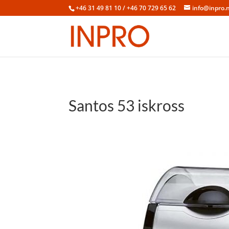
+46 31 49 81 10 / +46 70 729 65 62
info@inpro.
Santos 53 iskross